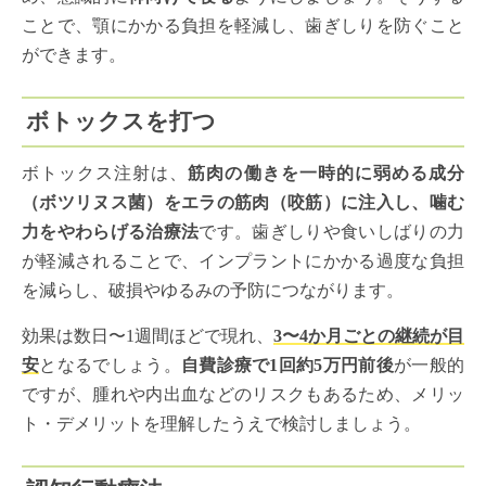
ことで、顎にかかる負担を軽減し、歯ぎしりを防ぐこと
ができます。
ボトックスを打つ
ボトックス注射は、
筋肉の働きを一時的に弱める成分
（ボツリヌス菌）をエラの筋肉（咬筋）に注入し、噛む
力をやわらげる治療法
です。歯ぎしりや食いしばりの力
が軽減されることで、インプラントにかかる過度な負担
を減らし、破損やゆるみの予防につながります。
効果は数日〜1週間ほどで現れ、
3〜4か月ごとの継続が目
安
となるでしょう。
自費診療で1回約5万円前後
が一般的
ですが、腫れや内出血などのリスクもあるため、メリッ
ト・デメリットを理解したうえで検討しましょう。