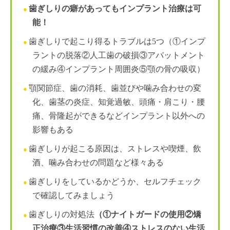
歯ぎしりの癖があってもインプラント治療は可
能！
歯ぎしりで起こり得るトラブルは5つ（①インプ
ラントの脱落②人工歯の破損③アバットメント
の緩み④インプラント周囲炎⑤顎の骨の吸収）
顎関節症、歯の消耗、歯並びや噛み合わせの変
化、歯茎の炎症、知覚過敏、頭痛・肩こり・腰
痛、骨隆起ができるなどインプラント以外への
影響もある
歯ぎしりが起こる原因は、ストレスや喫煙、飲
酒、噛み合わせの問題など様々ある
歯ぎしりをしているかどうか、セルフチェック
で確認してみましょう
歯ぎしりの対処法
（①ナイトガードの使用②矯
正治療③生活習慣の改善④ストレスのない生活