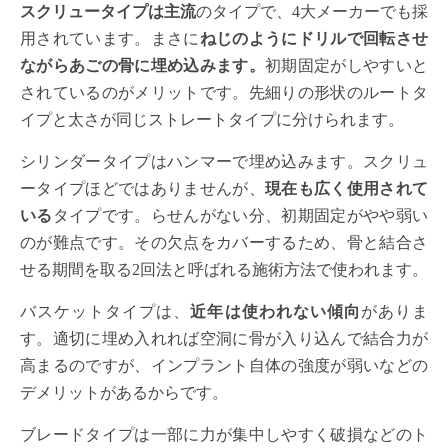
スクリュータイプは主流
のタイプで、4大メーカーでも採
用されています。まさに
ねじのようにドリルで回転させ
ながらあごの骨に埋め込みます。
初期固定がしやすいと
されているのがメリットです。先細りの形状のルートタ
イプと太さが同じストレートタイプに分けられます。
シリンダータイプはハンマーで埋め込みます。スクリュ
ータイプほどではありませんが、
現在も広く使用されて
いる
タイプです。らせんがない分、初期固定がやや弱い
のが難点です。その欠点をカバーするため、骨と結合さ
せる期間を取る2回法と呼ばれる施術方法で使われます。
バスケットタイプは、
近年は使われない傾向
がありま
す。適切に埋め入れれば空洞に骨が入り込んで結合力が
高まるのですが、インプラント自体の強度が弱いなどの
デメリットがあるからです。
ブレードタイプは一部に力が集中しやすく破損などのト