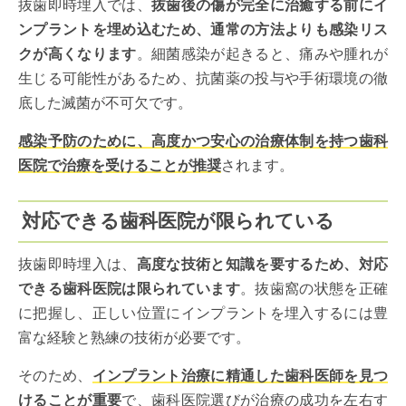
抜歯即時埋入では、
抜歯後の傷が完全に治癒する前にイ
ンプラントを埋め込むため、通常の方法よりも感染リス
クが高くなります
。細菌感染が起きると、痛みや腫れが
生じる可能性があるため、抗菌薬の投与や手術環境の徹
底した滅菌が不可欠です。
感染予防のために、高度かつ安心の治療体制を持つ歯科
医院で治療を受けることが推奨
されます。
対応できる歯科医院が限られている
抜歯即時埋入は、
高度な技術と知識を要するため、対応
できる歯科医院は限られています
。抜歯窩の状態を正確
に把握し、正しい位置にインプラントを埋入するには豊
富な経験と熟練の技術が必要です。
そのため、
インプラント治療に精通した歯科医師を見つ
けることが重要
で、歯科医院選びが治療の成功を左右す