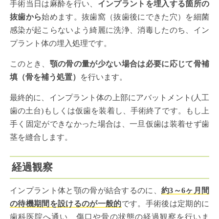
手術当日は麻酔を行い、
インプラントを埋入する箇所の
抜歯から
始めます。抜歯窩（抜歯後にできた穴）を細菌
感染が起こらないよう綺麗に洗浄、消毒したのち、イン
プラント体の埋入処理です。
このとき、
顎の骨の量が少ない場合は必要に応じて骨補
填（骨を補う処置）
を行います。
最終的に、インプラント体の上部にアバットメント(人工
歯の土台)もしくは仮歯を装着し、手術終了です。もし上
手く固定ができなかった場合は、一旦仮歯は装着せず歯
茎を縫合します。
経過観察
インプラント体と顎の骨が結合するのに、
約3～6ヶ月間
の待機期間を設けるのが一般的
です。手術後は定期的に
歯科医院へ通い、傷口や骨の状態の経過観察を行いま