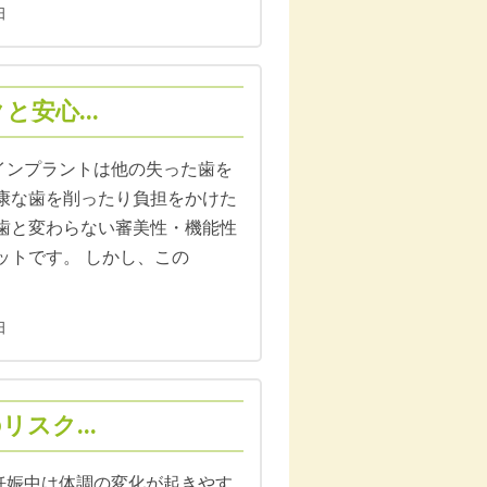
日
安心...
日 インプラントは他の失った歯を
康な歯を削ったり負担をかけた
歯と変わらない審美性・機能性
ットです。 しかし、この
日
スク...
日 妊娠中は体調の変化が起きやす