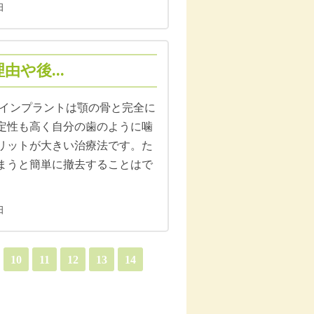
日
や後...
9日 インプラントは顎の骨と完全に
定性も高く自分の歯のように噛
リットが大きい治療法です。た
まうと簡単に撤去することはで
日
10
11
12
13
14