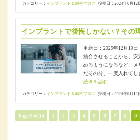
カテゴリー：
インプラント＆歯科ブログ
投稿日：2024年6月12
インプラントで後悔しかない？その理由
更新日：2025年12月1
結合させることから、安
めるようになるなど、メ
だその分、一度入れてし
続きを読む
カテゴリー：
インプラント＆歯科ブログ
投稿日：2024年6月12
Page 9 of 14
1
2
3
4
5
6
7
8
9